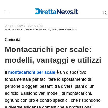
Montacarichi+per+scale%3A+modelli%2C+vantaggi+e+utilizzi
direttanewsit
/2024/09/25/montacarichi-
per-
scale-
modelli-
DIRETTA NEWS
CURIOSITÀ
vantaggi-
MONTACARICHI PER SCALE: MODELLI, VANTAGGI E UTILIZZI
e-
utilizzi/amp/
Curiosità
Montacarichi per scale:
modelli, vantaggi e utilizzi
Il
montacarichi per scale
è un dispositivo
fondamentale per facilitare lo spostamento di
persone o oggetti pesanti tra diversi piani di un
edificio. Esistono vari modelli di montacarichi,
ognuno con pro e contro specifici, che rispondono
a diverse esigenze domestiche e professionali.