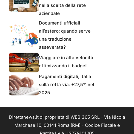
nella scelta della rete
aziendale
Documenti ufficiali
all’estero: quando serve
una traduzione
asseverata?
Viaggiare in alta velocità
ottimizzando il budget
Pagamenti digitali, Italia
sulla retta via: +27,5% nel
2025
Direttanews.it di proprietà di WEB 365 SRL - Via Nicola
Marchese 10, 00141 Roma (RM) - Codice Fiscale e
Partita I.V.A. 12279101005