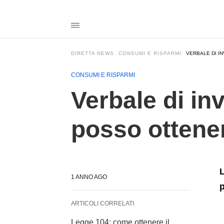
Verbale+di+invalidit%C3%A0+smarrito%3F+Ecco+come+posso
direttanewsit
/2025/06/10/verbale-
di-
invalidita-
smarrito-
DIRETTA NEWS
CONSUMI E RISPARMI
VERBALE DI I
ecco-
come-
posso-
CONSUMI E RISPARMI
ottenere-
subito-
Verbale di in
una-
copia/amp/
posso ottene
L
1 ANNO AGO
p
ARTICOLI CORRELATI
Legge 104: come ottenere il