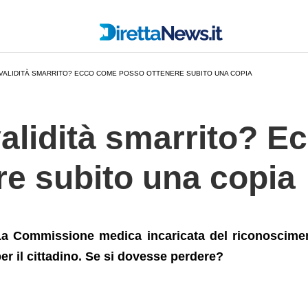
+ottenere+subito+una+copia
NVALIDITÀ SMARRITO? ECCO COME POSSO OTTENERE SUBITO UNA COPIA
validità smarrito? 
re subito una copia
a Commissione medica incaricata del riconosciment
er il cittadino. Se si dovesse perdere?