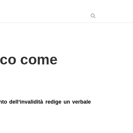
y
Ecco come
s
q
h
e
o dell’invalidità redige un verbale