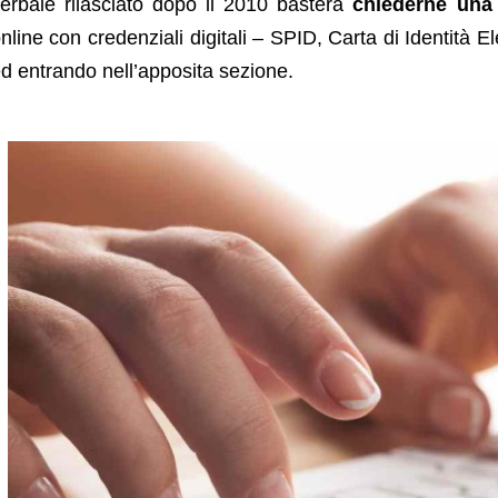
erbale rilasciato dopo il 2010 basterà
chiederne una 
nline con credenziali digitali – SPID, Carta di Identità E
d entrando nell’apposita sezione.