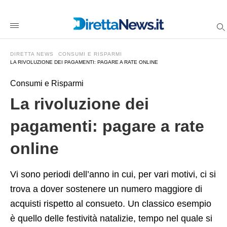
La+rivoluzione+dei+pagamenti%3A+pagare+a+rate+online
direttanewsit
/2023/12/27/la-
rivoluzione-
dei-
pagamenti-
DIRETTA NEWS
CONSUMI E RISPARMI
pagare-
LA RIVOLUZIONE DEI PAGAMENTI: PAGARE A RATE ONLINE
a-
rate-
online/amp/
Consumi e Risparmi
La rivoluzione dei
pagamenti: pagare a rate
online
Vi sono periodi dell’anno in cui, per vari motivi, ci si
trova a dover sostenere un numero maggiore di
acquisti rispetto al consueto. Un classico esempio
è quello delle festività natalizie, tempo nel quale si