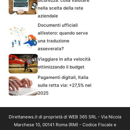
sicurezza: cosa valutare
nella scelta della rete
aziendale
Documenti ufficiali
all’estero: quando serve
una traduzione
asseverata?
Viaggiare in alta velocità
ottimizzando il budget
Pagamenti digitali, Italia
sulla retta via: +27,5% nel
2025
Direttanews.it di proprietà di WEB 365 SRL - Via Nicola
Marchese 10, 00141 Roma (RM) - Codice Fiscale e