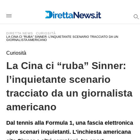
La+Cina+ci+%26%238220%3Bruba%26%238221%3B+Sinner%3A+
direttanewsit
/2025/09/19/la-
cina-
ci-
ruba-
DIRETTA NEWS
CURIOSITÀ
sinner-
LA CINA CI “RUBA” SINNER: L’INQUIETANTE SCENARIO TRACCIATO DA UN
GIORNALISTA AMERICANO
linquietante-
scenario-
tracciato-
Curiosità
da-
un-
La Cina ci “ruba” Sinner:
giornalista-
americano/amp/
l’inquietante scenario
tracciato da un giornalista
americano
Dal tennis alla Formula 1, una fascia elettronica
apre scenari inquietanti. L’inchiesta americana