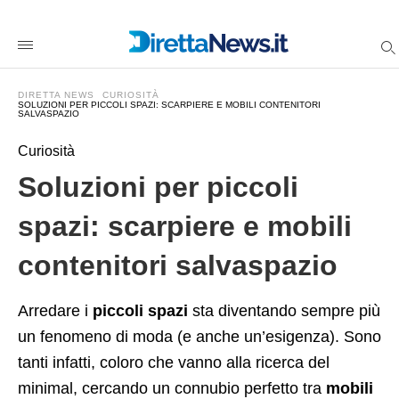
Soluzioni+per+piccoli+spazi%3A+scarpiere+e+mobili+contenit
direttanewsit
/2025/11/18/soluzioni-
per-
piccoli-
spazi-
DIRETTA NEWS
CURIOSITÀ
scarpiere-
SOLUZIONI PER PICCOLI SPAZI: SCARPIERE E MOBILI CONTENITORI
SALVASPAZIO
e-
mobili-
contenitori-
Curiosità
salvaspazio/amp/
Soluzioni per piccoli
spazi: scarpiere e mobili
contenitori salvaspazio
Arredare i
piccoli spazi
sta diventando sempre più
un fenomeno di moda (e anche un’esigenza). Sono
tanti infatti, coloro che vanno alla ricerca del
minimal, cercando un connubio perfetto tra
mobili