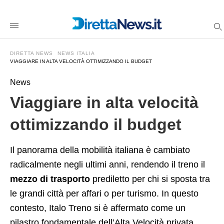
Viaggiare+in+alta+velocit%C3%A0+ottimizzando+il+budget
direttanewsit
/2025/12/15/viaggiare-
in-
alta-
velocita-
DIRETTA NEWS
NEWS ITALIA
ottimizzando-
VIAGGIARE IN ALTA VELOCITÀ OTTIMIZZANDO IL BUDGET
il-
budget/amp/
News
Viaggiare in alta velocità
ottimizzando il budget
Il panorama della mobilità italiana è cambiato
radicalmente negli ultimi anni, rendendo il treno il
mezzo di trasporto
prediletto per chi si sposta tra
le grandi città per affari o per turismo. In questo
contesto, Italo Treno si è affermato come un
pilastro fondamentale dell’Alta Velocità privata,