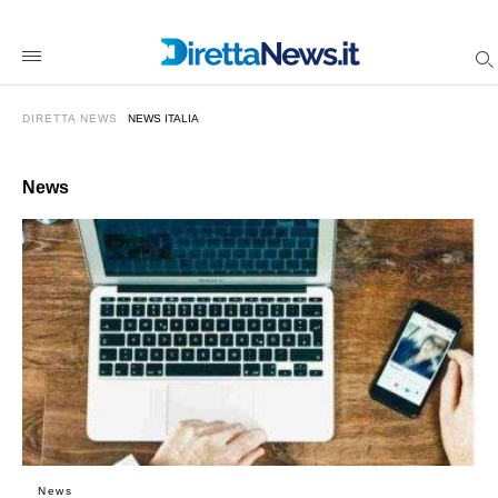
Continuit%C3%A0+operativa+e+sicurezza%3A+cosa+valutare+n
direttanewsit
/2026/06/22/continuita-
operativa-
e-
sicurezza-
DIRETTA NEWS
NEWS ITALIA
cosa-
valutare-
nella-
scelta-
News
della-
rete-
aziendale/amp/
News