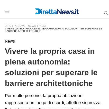
Vivere+la+propria+casa+in+piena+autonomia%3A+soluzioni+pe
direttanewsit
/2025/11/27/vivere-
la-
propria-
casa-
DIRETTA NEWS
NEWS ITALIA
in-
VIVERE LA PROPRIA CASA IN PIENA AUTONOMIA: SOLUZIONI PER SUPERARE LE
BARRIERE ARCHITETTONICHE
piena-
autonomia-
soluzioni-
News
per-
superare-
Vivere la propria casa in
le-
barriere-
architettoniche/amp/
piena autonomia:
soluzioni per superare le
barriere architettoniche
Per molte persone, la propria abitazione
rappresenta un luogo di ricordi, affetti e sicurezza.