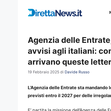
Vai
al
contenuto
Agenzia delle Entrate, 
avvisi agli italiani: 
arrivano queste lette
19 Febbraio 2025
di
Davide Russo
L’Agenzia delle Entrate sta mandando le
previsti entro il 2027 per delle irregolar
E’ partita la missione dell’Agenza delle