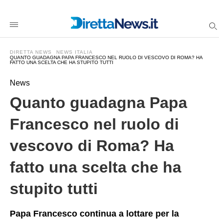
Quanto+guadagna+Papa+Francesco+nel+ruolo+di+vescovo+di
direttanewsit
/2025/03/05/quanto-
guadagna-
papa-
francesco-
DIRETTA NEWS
NEWS ITALIA
nel-
QUANTO GUADAGNA PAPA FRANCESCO NEL RUOLO DI VESCOVO DI ROMA? HA
FATTO UNA SCELTA CHE HA STUPITO TUTTI
ruolo-
di-
vescovo-
News
di-
roma-
Quanto guadagna Papa
ha-
fatto-
una-
Francesco nel ruolo di
scelta-
che-
vescovo di Roma? Ha
ha-
stupito-
tutti/amp/
fatto una scelta che ha
stupito tutti
Papa Francesco continua a lottare per la