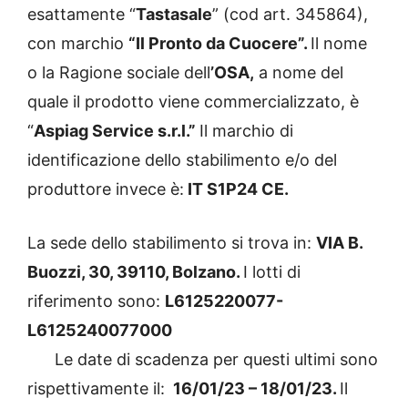
esattamente “
Tastasale
” (cod art. 345864),
con marchio
“Il Pronto da Cuocere”.
Il nome
o la Ragione sociale dell
’OSA,
a nome del
quale il prodotto viene commercializzato, è
“
Aspiag Service s.r.l.”
Il marchio di
identificazione dello stabilimento e/o del
produttore invece è:
IT S1P24 CE.
La sede dello stabilimento si trova in:
VIA B.
Buozzi, 30, 39110, Bolzano.
I lotti di
riferimento sono:
L6125220077-
L6125240077000
Le date di scadenza per questi ultimi sono
rispettivamente il:
16/01/23 – 18/01/23.
Il