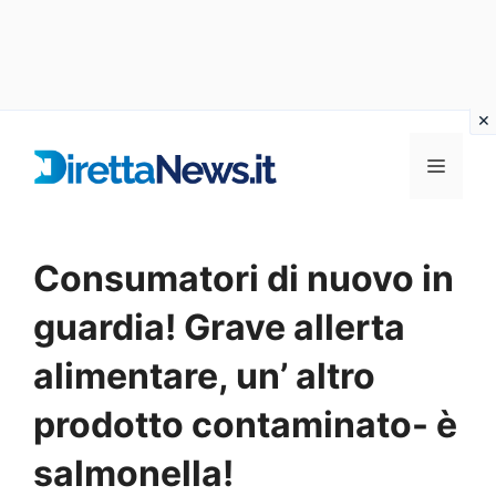
Vai
al
Menu
contenuto
Consumatori di nuovo in
guardia! Grave allerta
alimentare, un’ altro
prodotto contaminato- è
salmonella!