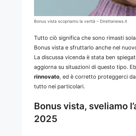
Bonus vista scopriamo la verità – Direttanews.it
Tutto ciò significa che sono rimasti sola
Bonus vista e sfruttarlo anche nel nuov
La discussa vicenda è stata ben spiegata
aggiorna su situazioni di questo tipo. 
rinnovato
, ed è corretto proteggerci d
tutto nei particolari.
Bonus vista, sveliamo l’
2025