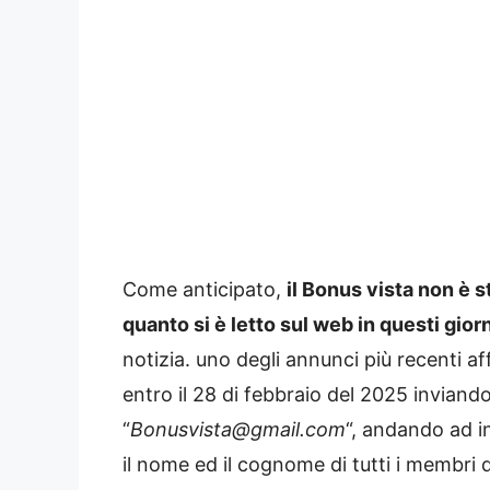
Come anticipato,
il Bonus vista non è s
quanto si è letto sul web in questi giorn
notizia. uno degli annunci più recenti af
entro il 28 di febbraio del 2025 inviando
“
Bonusvista@gmail.com
“, andando ad in
il nome ed il cognome di tutti i membri 