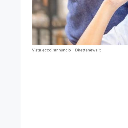
Vista ecco l’annuncio – Direttanews.it