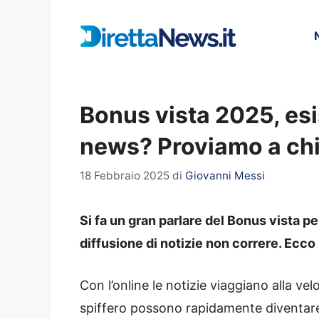
Vai
al
contenuto
Bonus vista 2025, esi
news? Proviamo a chia
18 Febbraio 2025
di
Giovanni Messi
Si fa un gran parlare del Bonus vista pe
diffusione di notizie non correre. Ecco 
Con l’online le notizie viaggiano alla ve
spiffero possono rapidamente diventare d