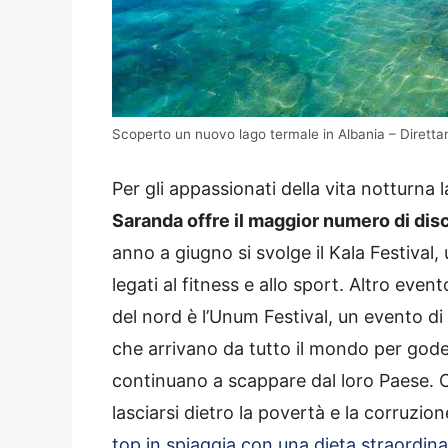
Scoperto un nuovo lago termale in Albania – Diretta
Per gli appassionati della vita notturna 
Saranda offre il maggior numero di dis
anno a giugno si svolge il Kala Festival,
legati al fitness e allo sport. Altro eve
del nord è l’Unum Festival, un evento di 
che arrivano da tutto il mondo per goders
continuano a scappare dal loro Paese. Ci
lasciarsi dietro la povertà e la corruzio
top in spiaggia con una dieta straordina