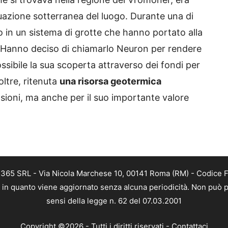
tuazione sotterranea del luogo. Durante una di
to in un sistema di grotte che hanno portato alla
. Hanno deciso di chiamarlo Neuron per rendere
sibile la sua scoperta attraverso dei fondi per
oltre, ritenuta
una risorsa geotermica
nsioni, ma anche per il suo importante valore
B 365 SRL - Via Nicola Marchese 10, 00141 Roma (RM) - Codice Fi
a, in quanto viene aggiornato senza alcuna periodicità. Non può p
sensi della legge n. 62 del 07.03.2001
Copyright ©2026 - Tutti i diritti riservati -
Contattaci