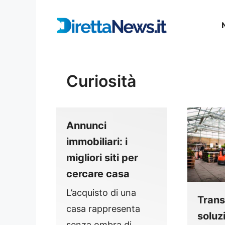
Vai
al
contenuto
Curiosità
Annunci
immobiliari: i
migliori siti per
cercare casa
L’acquisto di una
Trans
casa rappresenta
soluz
senza ombra di