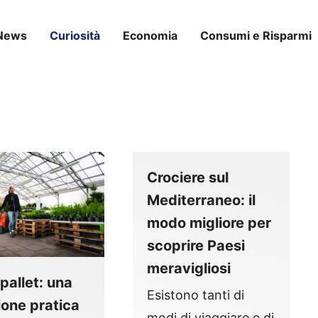
News
Curiosità
Economia
Consumi e Risparmi
Crociere sul
Mediterraneo: il
modo migliore per
scoprire Paesi
meravigliosi
pallet: una
Esistono tanti di
ione pratica
modi di viaggiare e di