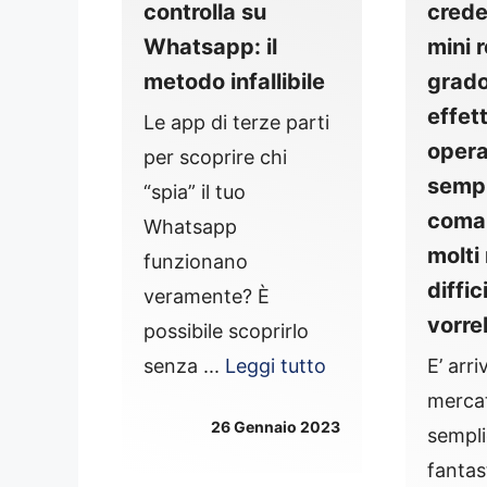
controlla su
crede
Whatsapp: il
mini 
metodo infallibile
grado
effet
Le app di terze parti
opera
per scoprire chi
semp
“spia” il tuo
coma
Whatsapp
molti
funzionano
diffic
veramente? È
vorr
possibile scoprirlo
senza ...
Leggi tutto
E’ arri
mercat
26 Gennaio 2023
sempl
fantas