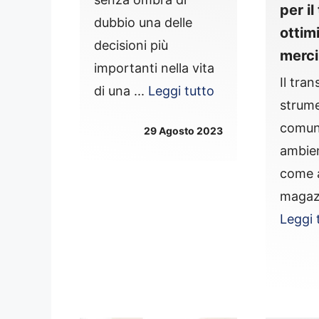
per i
dubbio una delle
ottim
decisioni più
merci
importanti nella vita
Il tran
di una ...
Leggi tutto
strume
comune
29 Agosto 2023
ambien
come 
magazz
Leggi 