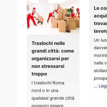
Le c
acqui
trova
lavor
Un lu
Traslochi nelle
davve
grandi città: come
morire
organizzarsi per
nelle v
non stressarsi
sicilia
troppo
prospe
I traslochi Roma
...
Legg
nord o in una
qualsiasi grande città
possono essere