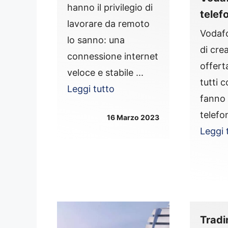
hanno il privilegio di
telef
lavorare da remoto
Vodaf
lo sanno: una
di cre
connessione internet
offert
veloce e stabile ...
tutti 
Leggi tutto
fanno
telefo
16 Marzo 2023
Leggi 
Tradin