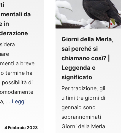
ti
mentali da
e in
derazione
Giorni della Merla,
sidera
sai perché si
uare
chiamano così? |
imenti a breve
Leggenda e
o termine ha
significato
 possibilità di
Per tradizione, gli
 comodamente
ultimi tre giorni di
a, ...
Leggi
gennaio sono
soprannominati i
Giorni della Merla.
4 Febbraio 2023