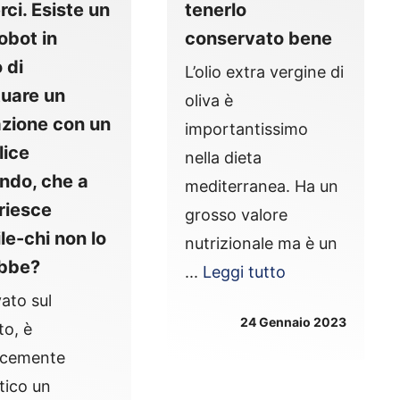
rci. Esiste un
tenerlo
robot in
conservato bene
 di
L’olio extra vergine di
tuare un
oliva è
zione con un
importantissimo
lice
nella dieta
ndo, che a
mediterranea. Ha un
 riesce
grosso valore
ile-chi non lo
nutrizionale ma è un
ebbe?
...
Leggi tutto
vato sul
24 Gennaio 2023
o, è
icemente
tico un