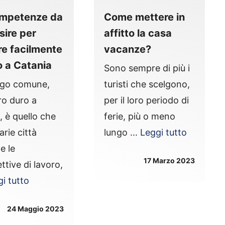
ompetenze da
Come mettere in
sire per
affitto la casa
re facilmente
vacanze?
o a Catania
Sono sempre di più i
ogo comune,
turisti che scelgono,
ro duro a
per il loro periodo di
, è quello che
ferie, più o meno
arie città
lungo ...
Leggi tutto
ne le
17 Marzo 2023
ttive di lavoro,
i tutto
24 Maggio 2023