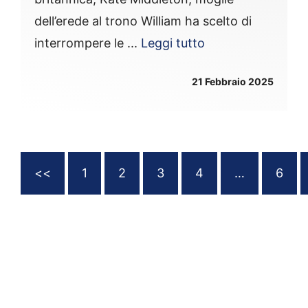
dell’erede al trono William ha scelto di
interrompere le ...
Leggi tutto
21 Febbraio 2025
<<
1
2
3
4
…
6